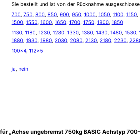
Sie bestellt und ist von der Rücknahme ausgeschlossen
700
,
750
,
800
,
850
,
900
,
950
,
1000
,
1050
,
1100
,
1150
,
1500
,
1550
,
1600
,
1650
,
1700
,
1750
,
1800
,
1850
1130
,
1180
,
1230
,
1280
,
1330
,
1380
,
1430
,
1480
,
1530
,
1880
,
1930
,
1980
,
2030
,
2080
,
2130
,
2180
,
2230
,
228
100×4
,
112×5
ja
,
nein
n für „Achse ungebremst 750kg BASIC Achstyp 700