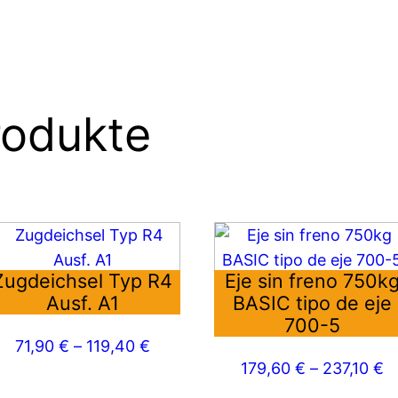
rodukte
eses
Dieses
rodukt
Produkt
Zugdeichsel Typ R4
Eje sin freno 750k
ist
weist
Ausf. A1
BASIC tipo de eje
ehrere
mehrere
700-5
rianten
Varianten
71,90
€
–
119,40
€
f.
auf.
179,60
€
–
237,10
€
e
Die