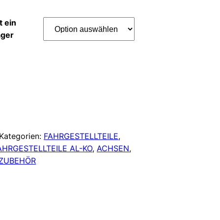
t ein
ager
Kategorien:
FAHRGESTELLTEILE
,
AHRGESTELLTEILE AL-KO
,
ACHSEN
,
 ZUBEHÖR