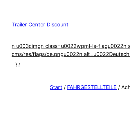
Zum
Inhalt
springen
Trailer Center Discount
n u003cimgn class=u0022wpml-ls-flagu0022n src
cms/res/flags/de.pngu0022n alt=u0022Deutsch
Start
/
FAHRGESTELLTEILE
/ Ac