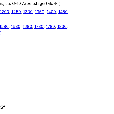
., ca. 6-10 Arbeitstage (Mo-Fr)
1200
,
1250
,
1300
,
1350
,
1400
,
1450
,
1580
,
1630
,
1680
,
1730
,
1780
,
1830
,
0
-5“