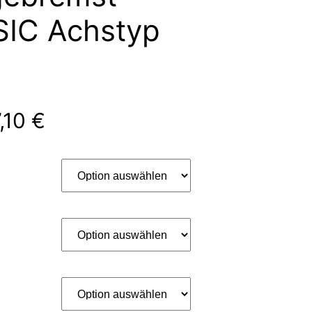
SIC Achstyp
,10
€