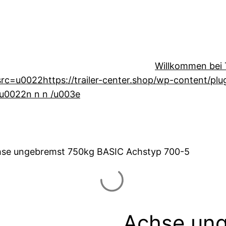
Willkommen bei T
=u0022https://trailer-center.shop/wp-content/plugin
u0022n n n /u003e
hse ungebremst 750kg BASIC Achstyp 700-5
Achse un