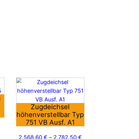
Dieses
Produkt
g
weist
Zugdeichsel
mehrere
höhenverstellbar Typ
Varianten
751 VB Ausf. A1
auf.
Die
2.568,60
€
–
2.782,50
€