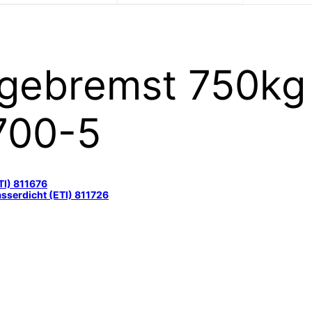
gebremst 750kg
700-5
TI) 811676
sserdicht (ETI) 811726