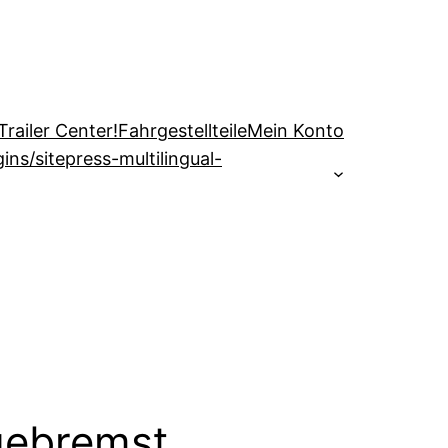
railer Center!
Fahrgestellteile
Mein Konto
s/sitepress-multilingual-
gebremst