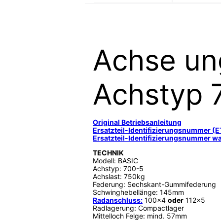
Achse un
Achstyp 
Original Betriebsanleitung
Ersatzteil-Identifizierungsnummer (E
Ersatzteil-Identifizierungsnummer wa
TECHNIK
Modell: BASIC
Achstyp: 700-5
Achslast: 750kg
Federung: Sechskant-Gummifederung
Schwinghebellänge: 145mm
Radanschluss:
100×4
oder
112×5
Radlagerung: Compactlager
Mittelloch Felge: mind. 57mm