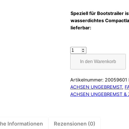
Speziell für Bootstrailer is
wasserdichtes Compactl
lieferbar:
Achse
ungebremst
In den Warenkorb
750kg
BASIC
Achstyp
Artikelnummer:
20059601
700-
ACHSEN UNGEBREMST
,
F
5
ACHSEN UNGEBREMST &
Menge
che Informationen
Rezensionen (0)