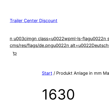
Zum
Inhalt
springen
Trailer Center Discount
n u003cimgn class=u0022wpml-ls-flagu0022n src
cms/res/flags/de.pngu0022n alt=u0022Deutsch
Start
/ Produkt Anlage in mm Ma
1630