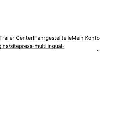
railer Center!
Fahrgestellteile
Mein Konto
s/sitepress-multilingual-