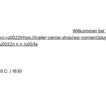
Willkommen bei T
=u0022https://trailer-center.shop/wp-content/plugin
u0022n n n /u003e
ß C: / 1630