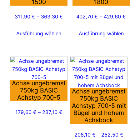
1500
1800
Die
Die
Optionen
Optionen
311,90
€
–
363,30
€
402,70
€
–
429,60
€
können
können
auf
auf
Ausführung wählen
Ausführung wählen
der
der
Produktseite
Produktseite
gewählt
gewählt
Dieses
Dieses
werden
werden
Produkt
Produkt
weist
weist
Achse ungebremst
mehrere
mehrere
750kg BASIC
Achse ungebremst
Varianten
Varianten
Achstyp 700-5
750kg BASIC
auf.
auf.
Achstyp 700-5 mit
Die
Die
179,60
€
–
237,10
€
Bügel und hohem
Optionen
Optionen
Achsbock
können
können
auf
auf
208,10
€
–
252,50
€