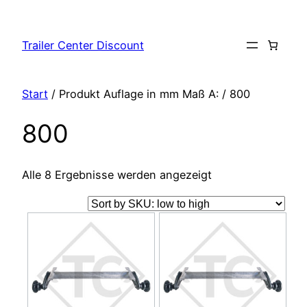
Zum
Inhalt
Trailer Center Discount
springen
Start
/ Produkt Auflage in mm Maß A: / 800
800
Alle 8 Ergebnisse werden angezeigt
Dieses
Dieses
Produkt
Produkt
weist
weist
mehrere
mehrere
Varianten
Varianten