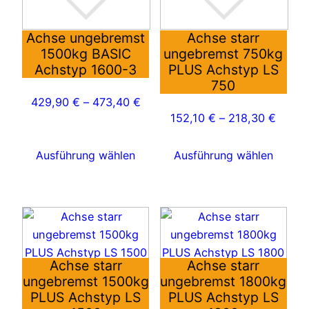
Die
Die
Optionen
Optionen
Achse ungebremst
Achse starr
1500kg BASIC
ungebremst 750kg
können
können
Achstyp 1600-3
PLUS Achstyp LS
auf
auf
750
der
der
429,90
€
–
473,40
€
Produktseite
Produktseite
152,10
€
–
218,30
€
gewählt
gewählt
werden
werden
Ausführung wählen
Ausführung wählen
Dieses
Dieses
Produkt
Produkt
weist
weist
Achse starr
Achse starr
mehrere
mehrere
ungebremst 1500kg
ungebremst 1800kg
Varianten
Varianten
PLUS Achstyp LS
PLUS Achstyp LS
auf.
auf.