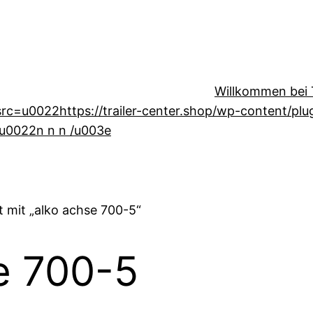
Willkommen bei T
=u0022https://trailer-center.shop/wp-content/plugin
u0022n n n /u003e
 mit „alko achse 700-5“
e 700-5