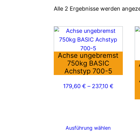
Alle 2 Ergebnisse werden angeze
Dieses
Di
Produkt
P
weist
we
Achse ungebremst
mehrere
m
750kg BASIC
Varianten
Va
Achstyp 700-5
auf.
au
Die
Di
179,60
€
–
237,10
€
Optionen
O
können
k
auf
au
der
d
Produktseite
Pr
Ausführung wählen
gewählt
g