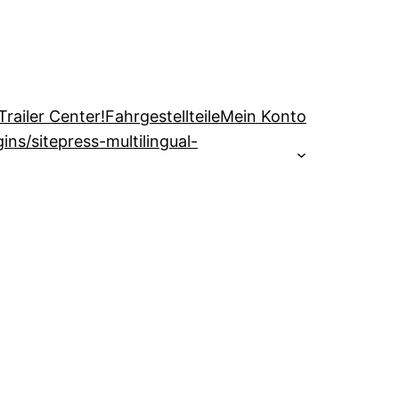
railer Center!
Fahrgestellteile
Mein Konto
s/sitepress-multilingual-