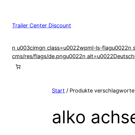
Zum
Inhalt
springen
Trailer Center Discount
n u003cimgn class=u0022wpml-ls-flagu0022n src
cms/res/flags/de.pngu0022n alt=u0022Deutsch
Start
/ Produkte verschlagwortet
alko achs