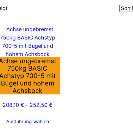
igt
eses
rodukt
ist
ehrere
Achse ungebremst
rianten
750kg BASIC
f.
Achstyp 700-5 mit
e
Bügel und hohem
ptionen
Achsbock
önnen
f
208,10
€
–
252,50
€
er
oduktseite
Ausführung wählen
ewählt