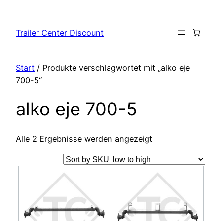
Zum
Inhalt
Trailer Center Discount
springen
Start
/ Produkte verschlagwortet mit „alko eje
700-5“
alko eje 700-5
Alle 2 Ergebnisse werden angezeigt
Dieses
Dieses
Produkt
Produkt
weist
weist
mehrere
mehrere