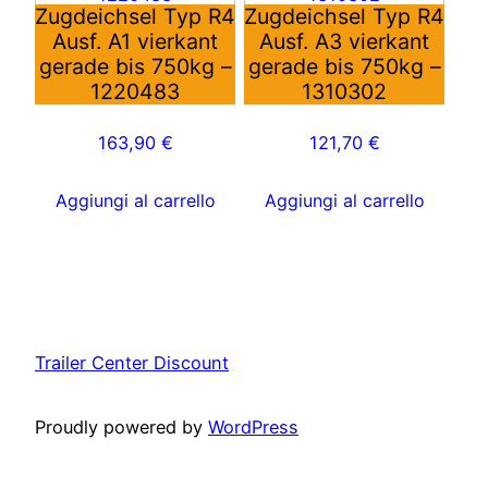
Zugdeichsel Typ R4
Zugdeichsel Typ R4
Ausf. A1 vierkant
Ausf. A3 vierkant
gerade bis 750kg –
gerade bis 750kg –
1220483
1310302
163,90
€
121,70
€
Aggiungi al carrello
Aggiungi al carrello
Trailer Center Discount
Proudly powered by
WordPress