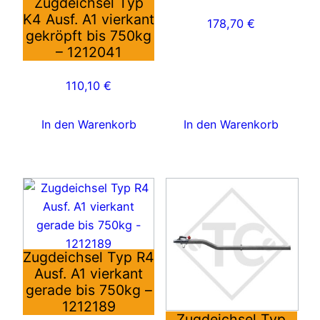
Zugdeichsel Typ
K4 Ausf. A1 vierkant
178,70
€
gekröpft bis 750kg
– 1212041
110,10
€
In den Warenkorb
In den Warenkorb
Zugdeichsel Typ R4
Ausf. A1 vierkant
gerade bis 750kg –
1212189
Zugdeichsel Typ