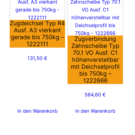
Zugdeichsel Typ R4
Ausf. A3 vierkant
gerade bis 750kg –
Zugverbindung
1222111
Zahnscheibe Typ
70.1 VO Ausf. C1
131,50
€
höhenverstellbar
mit Deichselprofil
bis 750kg –
1222666
584,60
€
In den Warenkorb
In den Warenkorb