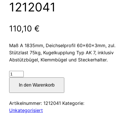
1212041
110,10
€
Maß A 1835mm, Deichselprofil 60x60x3mm, zul.
Stützlast 75kg, Kugelkupplung Typ AK 7, inklusiv
Abstützbügel, Klemmbügel und Steckerhalter.
Zugdeichsel
Typ
In den Warenkorb
K4
Ausf.
A1
Artikelnummer:
1212041
Kategorie:
vierkant
Unkategorisiert
gekröpft
bis