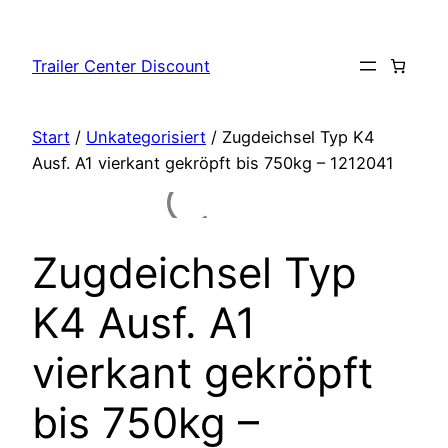
Zum
Inhalt
Trailer Center Discount
springen
Start
/
Unkategorisiert
/ Zugdeichsel Typ K4
Ausf. A1 vierkant gekröpft bis 750kg – 1212041
Zugdeichsel Typ
K4 Ausf. A1
vierkant gekröpft
bis 750kg –