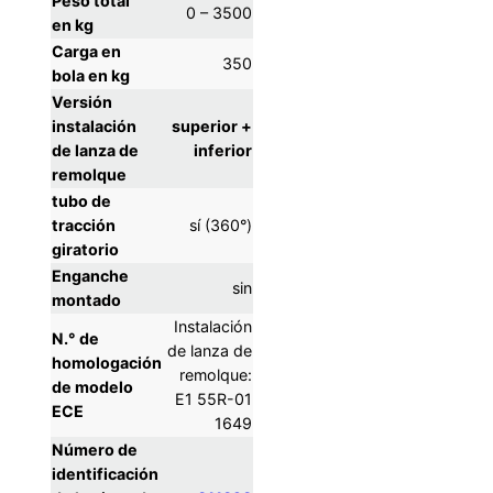
Peso total
0 – 3500
en kg
Carga en
350
bola en kg
Versión
instalación
superior +
de lanza de
inferior
remolque
tubo de
tracción
sí (360°)
giratorio
Enganche
sin
montado
Instalación
N.° de
de lanza de
homologación
remolque:
de modelo
E1 55R-01
ECE
1649
Número de
identificación