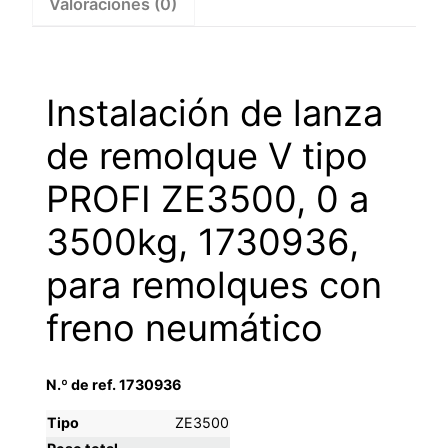
Valoraciones (0)
a
3500kg,
1730936
–
Instalación de lanza
1730936
cantidad
de remolque V tipo
PROFI ZE3500, 0 a
3500kg, 1730936,
para remolques con
freno neumático
N.º de ref. 1730936
Tipo
ZE3500