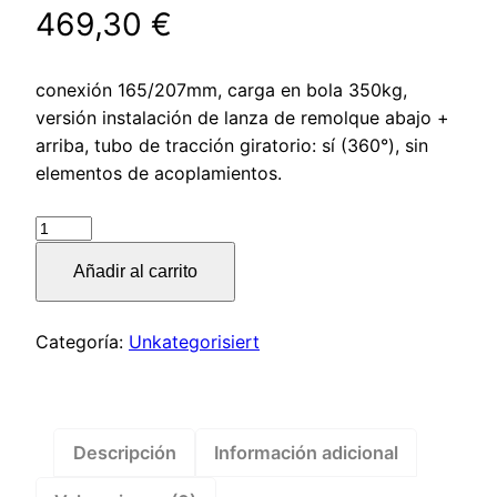
469,30
€
conexión 165/207mm, carga en bola 350kg,
versión instalación de lanza de remolque abajo +
arriba, tubo de tracción giratorio: sí (360°), sin
elementos de acoplamientos.
Instalación
de
Añadir al carrito
lanza
de
remolque
Categoría:
Unkategorisiert
V
tipo
PROFI
ZE3500,
Descripción
Información adicional
0