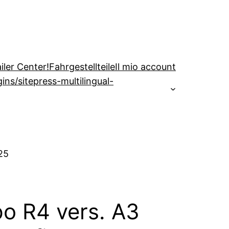
iler Center!
Fahrgestellteile
Il mio account
s/sitepress-multilingual-
25
po R4 vers. A3