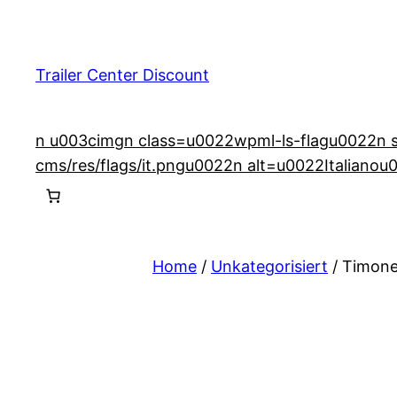
Vai
al
contenuto
Trailer Center Discount
n u003cimgn class=u0022wpml-ls-flagu0022n src
cms/res/flags/it.pngu0022n alt=u0022Italianou
Home
/
Unkategorisiert
/ Timone