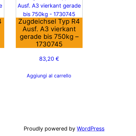
4
Zugdeichsel Typ R4
Ausf. A3 vierkant
–
gerade bis 750kg –
1730745
83,20
€
Aggiungi al carrello
Proudly powered by
WordPress