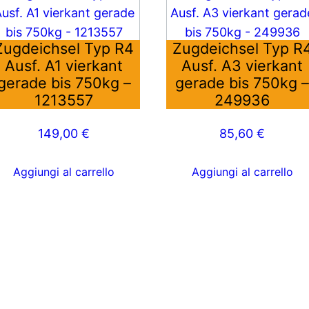
Zugdeichsel Typ R4
Zugdeichsel Typ R
Ausf. A1 vierkant
Ausf. A3 vierkant
gerade bis 750kg –
gerade bis 750kg 
1213557
249936
149,00
€
85,60
€
Aggiungi al carrello
Aggiungi al carrello