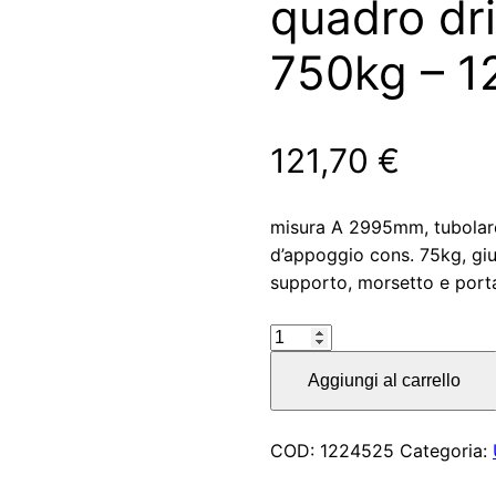
quadro dri
750kg – 
121,70
€
misura A 2995mm, tubola
d’appoggio cons. 75kg, giun
supporto, morsetto e port
Timone
tipo
Aggiungi al carrello
R4
vers.
A3
COD:
1224525
Categoria:
quadro