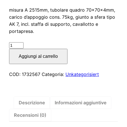
misura A 2515mm, tubolare quadro 70x70x4mm,
carico d’appoggio cons. 75kg, giunto a sfera tipo
AK 7, incl. staffa di supporto, cavallotto e
portapresa.
Timone
tipo
Aggiungi al carrello
R16
vers.
A1
COD:
1732567
Categoria:
Unkategorisiert
quadro
dritto
fino
a
Descrizione
Informazioni aggiuntive
750kg
Recensioni (0)
–
1732567