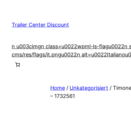
Vai
al
contenuto
Trailer Center Discount
n u003cimgn class=u0022wpml-ls-flagu0022n src
cms/res/flags/it.pngu0022n alt=u0022Italianou
Home
/
Unkategorisiert
/ Timone 
– 1732561