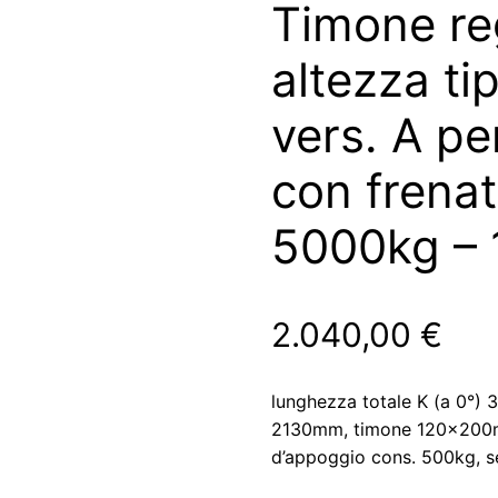
Timone reg
altezza ti
vers. A pe
con frenat
5000kg –
2.040,00
€
lunghezza totale K (a 0°)
2130mm, timone 120x200m
d’appoggio cons. 500kg, se