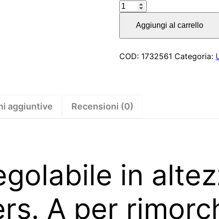
Timone
regolabile
Aggiungi al carrello
in
altezza
tipo
COD:
1732561
Categoria:
501
VB
vers.
A
ni aggiuntive
Recensioni (0)
per
rimorchio
con
frenatura
golabile in altez
ad
aria
5000kg
rs. A per rimorc
–
1732561