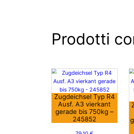
Prodotti cor
Zugdeichsel Typ R4
Ausf. A3 vierkant
gerade bis 750kg –
245852
g
79,10
€