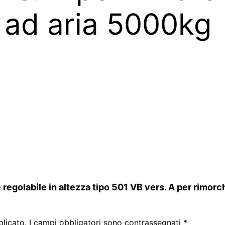
quantità
 ad aria 5000kg
egolabile in altezza tipo 501 VB vers. A per rimorch
blicato.
I campi obbligatori sono contrassegnati
*