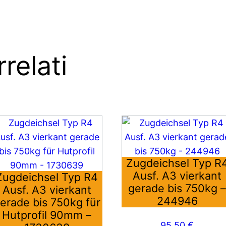
relati
Zugdeichsel Typ R
Ausf. A3 vierkant
Zugdeichsel Typ R4
gerade bis 750kg 
Ausf. A3 vierkant
244946
erade bis 750kg für
Hutprofil 90mm –
95,50
€