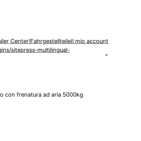
iler Center!
Fahrgestellteile
Il mio account
s/sitepress-multilingual-
hio con frenatura ad aria 5000kg