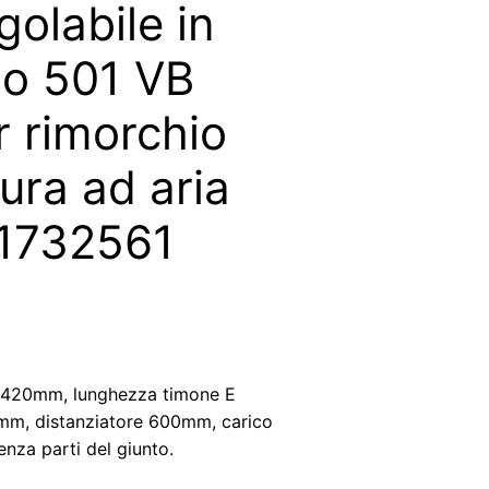
olabile in
po 501 VB
r rimorchio
ura ad aria
 1732561
 3420mm, lunghezza timone E
m, distanziatore 600mm, carico
nza parti del giunto.