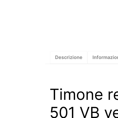
Descrizione
Informazio
Timone re
501 VB ve