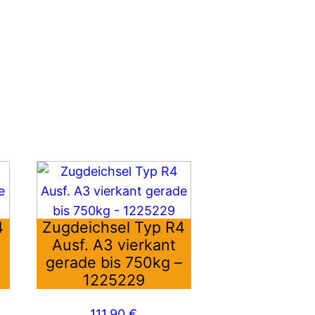
4
Zugdeichsel Typ R4
Ausf. A3 vierkant
–
gerade bis 750kg –
1225229
111,90
€