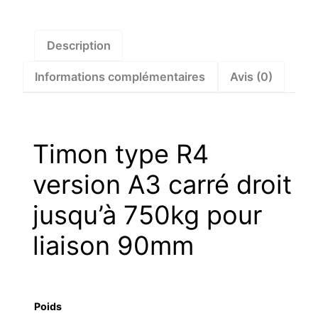
A3
carré
droit
Description
jusqu’à
Informations complémentaires
Avis (0)
750kg
pour
liaison
90mm
Timon type R4
–
1730585
version A3 carré droit
jusqu’à 750kg pour
liaison 90mm
Poids