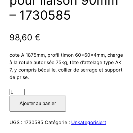
pour liaison 90mm
– 1730585
98,60
€
cote A 1875mm, profil timon 60x60x4mm, charge
à la rotule autorisée 75kg, tête d’attelage type AK
7, y compris béquille, collier de serrage et support
de prise.
quantité
de
Ajouter au panier
Timon
type
R4
UGS :
1730585
Catégorie :
Unkategorisiert
version