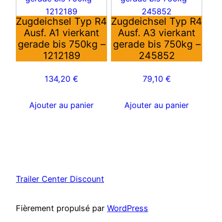
Zugdeichsel Typ R4
Zugdeichsel Typ R4
Ausf. A1 vierkant
Ausf. A3 vierkant
gerade bis 750kg –
gerade bis 750kg –
1212189
245852
134,20
€
79,10
€
Ajouter au panier
Ajouter au panier
Trailer Center Discount
Fièrement propulsé par
WordPress