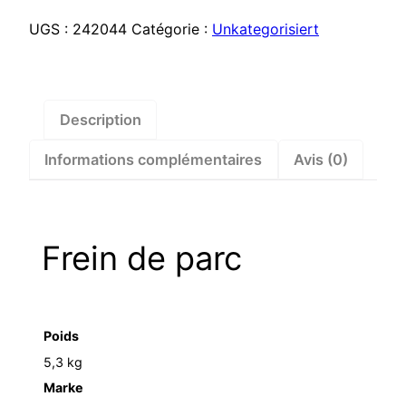
de
parc
UGS :
242044
Catégorie :
Unkategorisiert
–
242044
Description
Informations complémentaires
Avis (0)
Frein de parc
Poids
5,3 kg
Marke