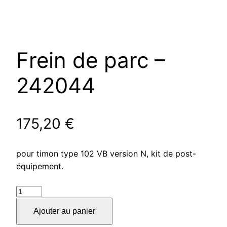
Frein de parc –
242044
175,20
€
pour timon type 102 VB version N, kit de post-
équipement.
quantité
de
Ajouter au panier
Frein