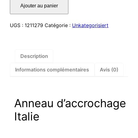
de
Ajouter au panier
Anneau
d'accrochage
Italie
UGS :
1211279
Catégorie :
Unkategorisiert
–
1211279
Description
Informations complémentaires
Avis (0)
Anneau d’accrochage
Italie