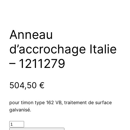
Anneau
d’accrochage Italie
– 1211279
504,50
€
pour timon type 162 VB, traitement de surface
galvanisé.
quantité