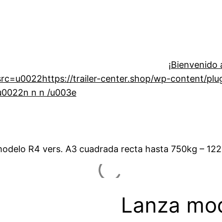
¡Bienvenido a
=u0022https://trailer-center.shop/wp-content/plugin
u0022n n n /u003e
odelo R4 vers. A3 cuadrada recta hasta 750kg – 12
Lanza mod