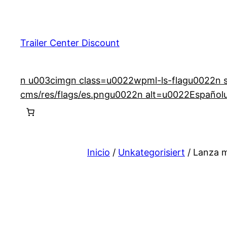
Saltar
al
contenido
Trailer Center Discount
n u003cimgn class=u0022wpml-ls-flagu0022n src
cms/res/flags/es.pngu0022n alt=u0022Español
Inicio
/
Unkategorisiert
/ Lanza m