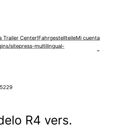
 Trailer Center!
Fahrgestellteile
Mi cuenta
s/sitepress-multilingual-
25229
elo R4 vers.