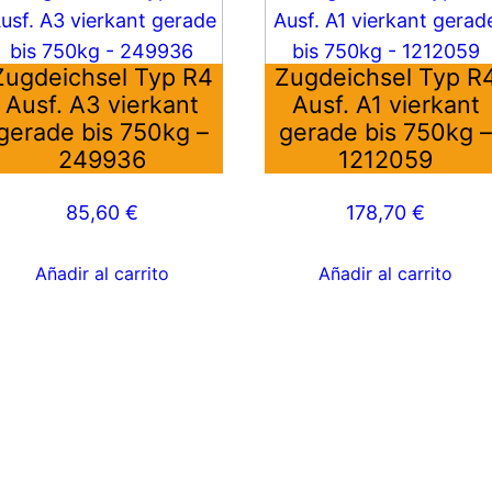
Zugdeichsel Typ R4
Zugdeichsel Typ R
Ausf. A3 vierkant
Ausf. A1 vierkant
gerade bis 750kg –
gerade bis 750kg 
249936
1212059
85,60
€
178,70
€
Añadir al carrito
Añadir al carrito