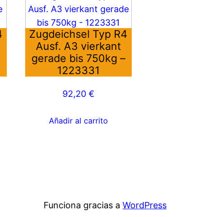
4
Zugdeichsel Typ R4
Ausf. A3 vierkant
–
gerade bis 750kg –
1223331
92,20
€
Añadir al carrito
Funciona gracias a
WordPress