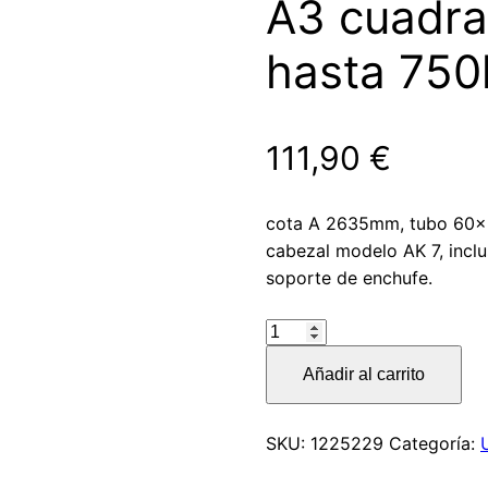
A3 cuadra
hasta 750
111,90
€
cota A 2635mm, tubo 60x
cabezal modelo AK 7, inclu
soporte de enchufe.
Lanza
modelo
Añadir al carrito
R4
vers.
A3
SKU:
1225229
Categoría:
cuadrada