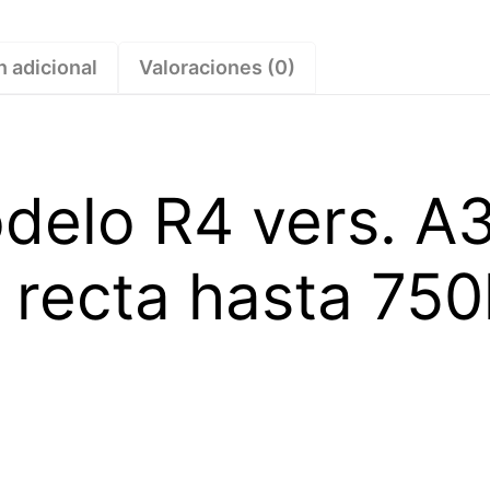
recta
hasta
750kg
n adicional
Valoraciones (0)
–
1225229
cantidad
delo R4 vers. A
 recta hasta 75