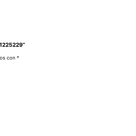
– 1225229”
dos con
*