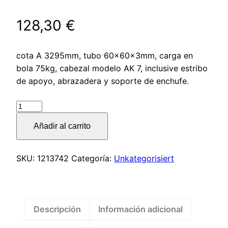
128,30
€
cota A 3295mm, tubo 60x60x3mm, carga en
bola 75kg, cabezal modelo AK 7, inclusive estribo
de apoyo, abrazadera y soporte de enchufe.
Lanza
modelo
Añadir al carrito
R4
vers.
A1
SKU:
1213742
Categoría:
Unkategorisiert
cuadrada
recta
hasta
750kg
Descripción
Información adicional
–