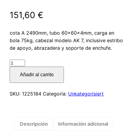
151,60
€
cota A 2490mm, tubo 60x60x4mm, carga en
bola 75kg, cabezal modelo AK 7, inclusive estribo
de apoyo, abrazadera y soporte de enchufe.
Lanza
modelo
Añadir al carrito
K4
vers.
A2
SKU:
1225184
Categoría:
Unkategorisiert
cuadrada
curvada
hasta
750kg
Descripción
Información adicional
–