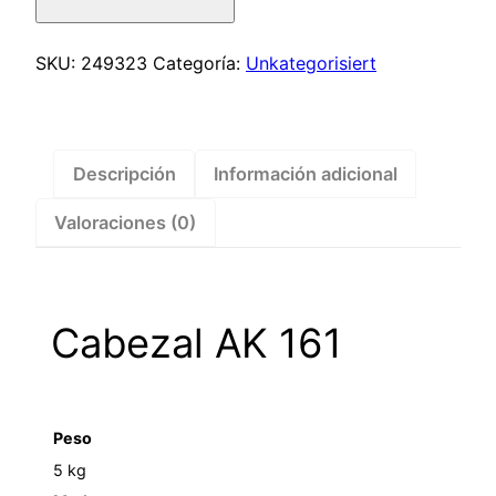
161
–
249323
SKU:
249323
Categoría:
Unkategorisiert
cantidad
Descripción
Información adicional
Valoraciones (0)
Cabezal AK 161
Peso
5 kg