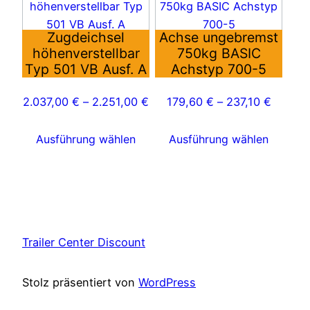
Produkt
Produkt
weist
weist
Zugdeichsel
Achse ungebremst
mehrere
mehrere
höhenverstellbar
750kg BASIC
Varianten
Varianten
Typ 501 VB Ausf. A
Achstyp 700-5
auf.
auf.
Die
Die
2.037,00
€
–
2.251,00
€
179,60
€
–
237,10
€
Optionen
Optionen
können
können
Ausführung wählen
Ausführung wählen
auf
auf
der
der
Produktseite
Produktseite
gewählt
gewählt
werden
werden
Trailer Center Discount
Stolz präsentiert von
WordPress