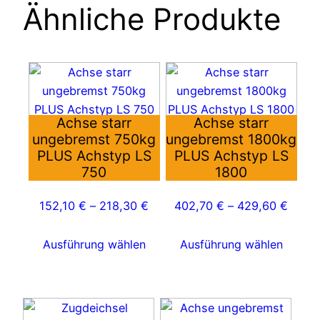
Ähnliche Produkte
Dieses
Dieses
Produkt
Produkt
weist
weist
Achse starr
Achse starr
mehrere
mehrere
ungebremst 750kg
ungebremst 1800kg
Varianten
Varianten
PLUS Achstyp LS
PLUS Achstyp LS
auf.
auf.
750
1800
Die
Die
Optionen
Optionen
152,10
€
–
218,30
€
402,70
€
–
429,60
€
können
können
auf
auf
Ausführung wählen
Ausführung wählen
der
der
Produktseite
Produktseite
gewählt
gewählt
Dieses
Dieses
werden
werden