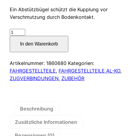
Ein Abstützbügel schützt die Kupplung vor
Verschmutzung durch Bodenkontakt.
Abstützbügel
für
In den Warenkorb
Zugdeichsel
Rohr
ungebremst,
Artikelnummer:
1860680
Kategorien:
1860680
FAHRGESTELLTEILE
,
FAHRGESTELLTEILE AL-KO
,
–
ZUGVERBINDUNGEN
,
ZUBEHÖR
1860680
Menge
Beschreibung
Zusätzliche Informationen
Rezensionen (0)