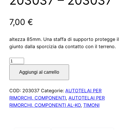
203037 – 203037
7,00
€
altezza 85mm. Una staffa di supporto protegge il
giunto dalla sporcizia da contatto con il terreno.
Staffa
di
Aggiungi al carrello
supporto
per
timoni
COD:
203037
Categorie:
AUTOTELAI PER
tubo
RIMORCHI, COMPONENTI
,
AUTOTELAI PER
non
RIMORCHI, COMPONENTI AL-KO
,
TIMONI
frenati,
203037
–