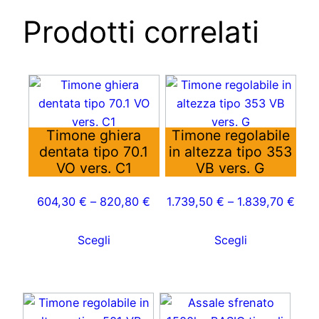
Prodotti correlati
Questo
Questo
prodotto
prodotto
ha
ha
Timone ghiera
Timone regolabile
più
più
dentata tipo 70.1
in altezza tipo 353
varianti.
varianti.
VO vers. C1
VB vers. G
Le
Le
opzioni
opzioni
604,30
€
–
820,80
€
1.739,50
€
–
1.839,70
€
possono
possono
essere
essere
Scegli
Scegli
scelte
scelte
nella
nella
pagina
pagina
Questo
Questo
del
del