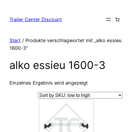
Zum
Inhalt
Trailer Center Discount
springen
Start
/ Produkte verschlagwortet mit „alko essieu
1600-3“
alko essieu 1600-3
Einzelnes Ergebnis wird angezeigt
Dieses
Produkt
weist
mehrere