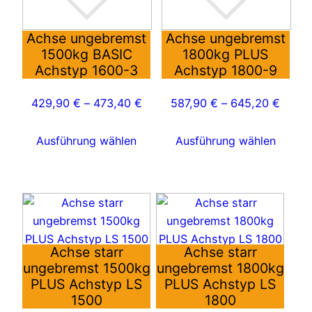
Die
Die
Optionen
Optionen
Achse ungebremst
Achse ungebremst
1500kg BASIC
1800kg PLUS
können
können
Achstyp 1600-3
Achstyp 1800-9
auf
auf
der
der
429,90
€
–
473,40
€
587,90
€
–
645,20
€
Produktseite
Produktseite
gewählt
gewählt
Ausführung wählen
Ausführung wählen
werden
werden
Dieses
Dieses
Produkt
Produkt
weist
weist
Achse starr
Achse starr
mehrere
mehrere
ungebremst 1500kg
ungebremst 1800kg
Varianten
Varianten
PLUS Achstyp LS
PLUS Achstyp LS
auf.
auf.
1500
1800
Die
Die