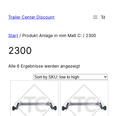
Zum
Inhalt
Trailer Center Discount
springen
Start
/ Produkt Anlage in mm Maß C: / 2300
2300
Alle 6 Ergebnisse werden angezeigt
Dieses
Dieses
Produkt
Produkt
weist
weist
mehrere
mehrere
Varianten
Varianten