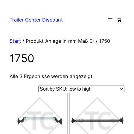
Zum
Inhalt
Trailer Center Discount
springen
Start
/ Produkt Anlage in mm Maß C: / 1750
1750
Alle 3 Ergebnisse werden angezeigt
Dieses
Dieses
Produkt
Produkt
weist
weist
mehrere
mehrere
Varianten
Varianten