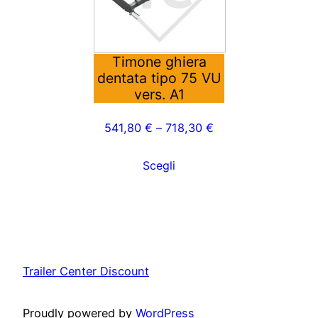
varianti.
Le
opzioni
possono
Timone ghiera
dentata tipo 75 VU
essere
vers. A1
scelte
nella
541,80
€
–
718,30
€
pagina
del
Scegli
prodotto
Trailer Center Discount
Proudly powered by
WordPress