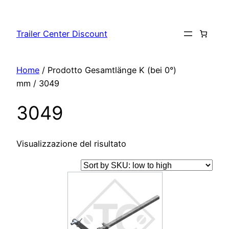
Vai
al
Trailer Center Discount
contenuto
Home
/ Prodotto Gesamtlänge K (bei 0°)
mm / 3049
3049
Visualizzazione del risultato
Questo
prodotto
ha
più