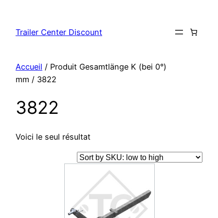
Aller
au
Trailer Center Discount
contenu
Accueil
/ Produit Gesamtlänge K (bei 0°)
mm / 3822
3822
Voici le seul résultat
Ce
produit
a
plusieurs