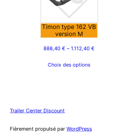
variations.
Les
options
peuvent
Timon type 162 VB
version M
être
choisies
888,40
€
–
1.112,40
€
sur
la
Choix des options
page
du
produit
Trailer Center Discount
Fièrement propulsé par
WordPress