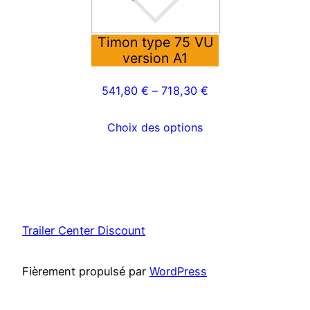
Les
options
peuvent
Timon type 75 VU
version A1
être
choisies
541,80
€
–
718,30
€
sur
la
Choix des options
page
du
produit
Trailer Center Discount
Fièrement propulsé par
WordPress