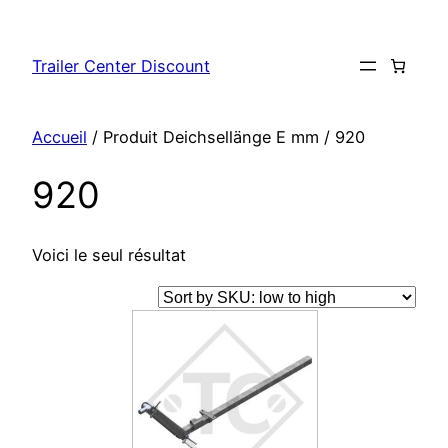
Aller
au
Trailer Center Discount
contenu
Accueil
/ Produit Deichsellänge E mm / 920
920
Voici le seul résultat
Ce
produit
a
plusieurs
variations.