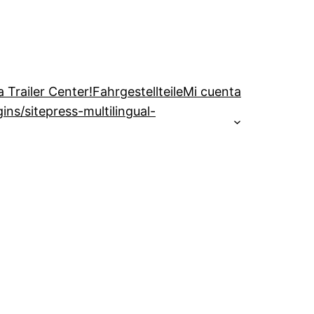
 Trailer Center!
Fahrgestellteile
Mi cuenta
s/sitepress-multilingual-