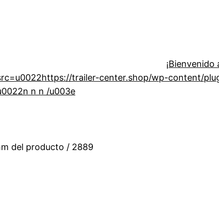
¡Bienvenido a
=u0022https://trailer-center.shop/wp-content/plugin
u0022n n n /u003e
mm del producto / 2889