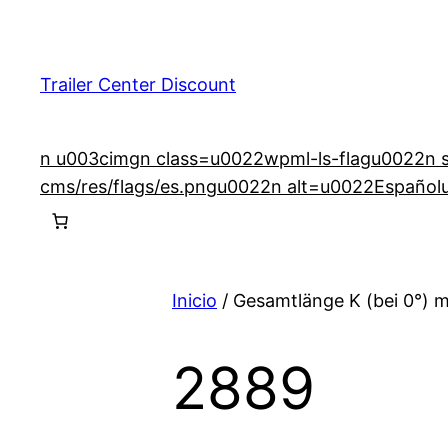
Saltar
al
contenido
Trailer Center Discount
n u003cimgn class=u0022wpml-ls-flagu0022n src
cms/res/flags/es.pngu0022n alt=u0022Español
Inicio
/ Gesamtlänge K (bei 0°) 
2889