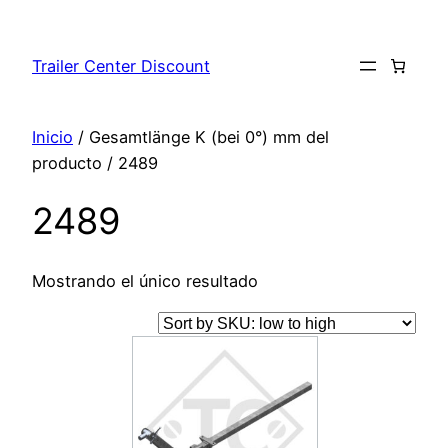
Saltar
al
Trailer Center Discount
contenido
Inicio
/ Gesamtlänge K (bei 0°) mm del
producto / 2489
2489
Mostrando el único resultado
Este
producto
tiene
múltiples