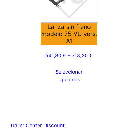
variantes.
Las
opciones
se
Lanza sin freno
modelo 75 VU vers.
pueden
A1
elegir
en
541,80
€
–
718,30
€
la
página
Seleccionar
de
opciones
producto
Trailer Center Discount